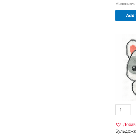
Маленькие
Add 
Добав
Бульдож