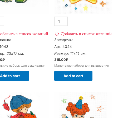
обавить в список желаний
Добавить в список желаний
епашка
Звездочка
 4043
Арт. 4044
ер: 23х17 см.
Размер: 11х11 см.
00
₽
315.00
₽
нькие наборы для вышивания
Маленькие наборы для вышивания
Add to cart
Add to cart