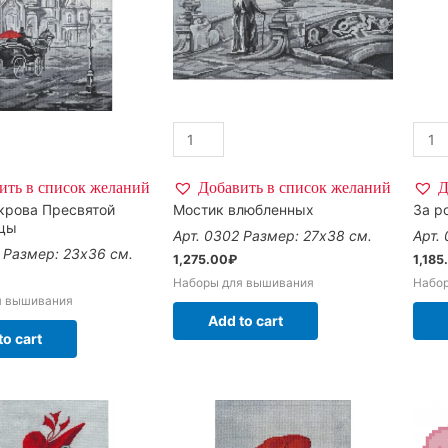
ить в список желаний
Добавить в список желаний
Д
крова Пресвятой
Мостик влюбленных
За р
цы
Арт. 0302
Размер: 27х38 см.
Арт.
Размер: 23х36 см.
1,275.00
₽
1,185
Наборы для вышивания
Набо
я вышивания
Add to cart
to cart