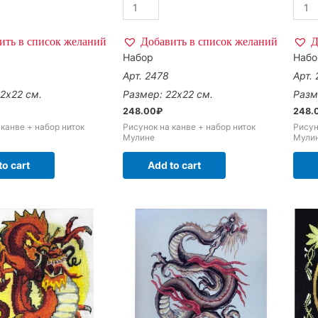
ить в список желаний
Добавить в список желаний
Д
Набор
Набо
Арт. 2478
Арт.
2х22 см.
Размер: 22х22 см.
Разм
248.00
₽
248.
 канве + набор ниток
Рисунок на канве + набор ниток
Рисун
Мулине
Мули
to cart
Add to cart