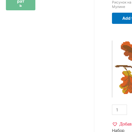
рат
Рисунок на
ь
Мулине
Add 
Добав
Набор