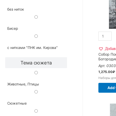
без ниток
Бисер
с нитками "ПНК им. Кирова"
Добав
Собор По
Богороди
Тема сюжета
Арт. 0303
1,275.00
₽
Наборы дл
Животные, Птицы
Add 
Сюжетные