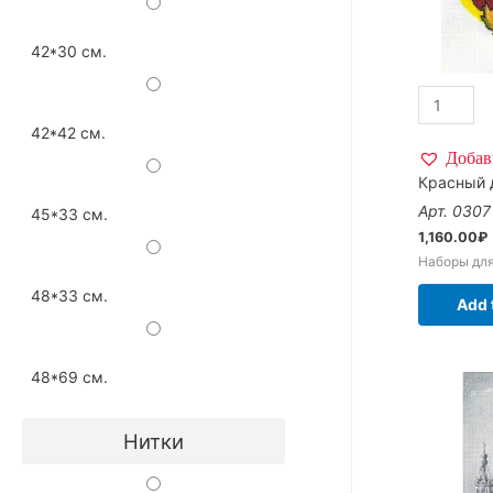
42*30 см.
42*42 см.
Добав
Красный 
Арт. 030
45*33 см.
1,160.00
₽
Наборы дл
48*33 см.
Add 
48*69 см.
Нитки