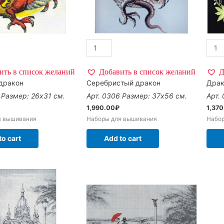
ить в список желаний
Добавить в список желаний
Д
дракон
Серебристый дракон
Дра
7
Размер: 26х31 см.
Арт. 0306
Размер: 37х56 см.
Арт.
1,990.00
₽
1,37
я вышивания
Наборы для вышивания
Набо
to cart
Add to cart