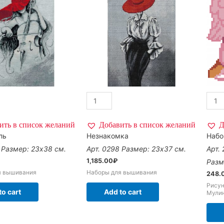
ить в список желаний
Добавить в список желаний
Д
ль
Незнакомка
Набо
Размер: 23х38 см.
Арт. 0298
Размер: 23х37 см.
Арт.
1,185.00
₽
Разм
я вышивания
Наборы для вышивания
248.
Рисун
to cart
Add to cart
Мули