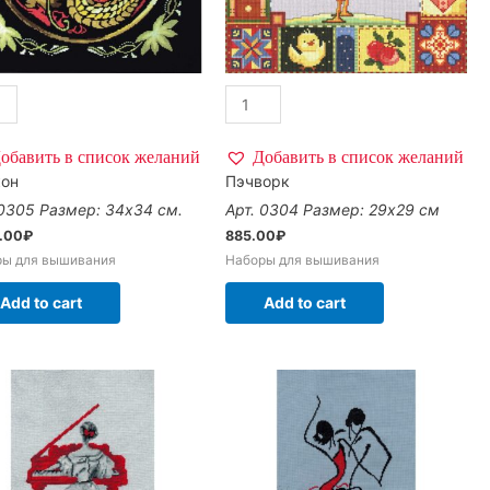
обавить в список желаний
Добавить в список желаний
кон
Пэчворк
 0305
Размер: 34х34 см.
Арт. 0304
Размер: 29х29 см
0.00
₽
885.00
₽
ры для вышивания
Наборы для вышивания
Add to cart
Add to cart