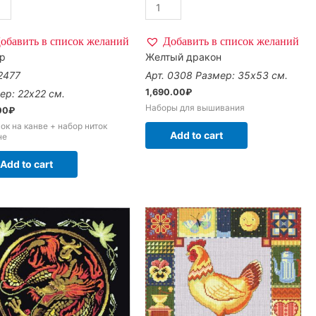
обавить в список желаний
Добавить в список желаний
р
Желтый дракон
 2477
Арт. 0308
Размер: 35х53 см.
1,690.00
₽
ер: 22х22 см.
Наборы для вышивания
00
₽
ок на канве + набор ниток
Add to cart
не
Add to cart