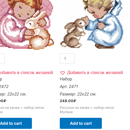
обавить в список желаний
Добавить в список желаний
р
Набор
 2472
Арт. 2471
ер: 22х22 см.
Размер: 22х22 см.
00
₽
248.00
₽
ок на канве + набор ниток
Рисунок на канве + набор ниток
не
Мулине
Add to cart
Add to cart