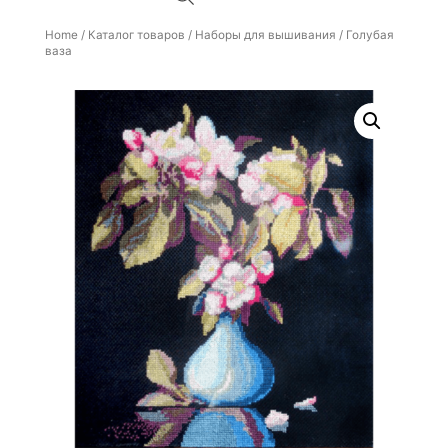
Home
/
Каталог товаров
/
Наборы для вышивания
/ Голубая
ваза