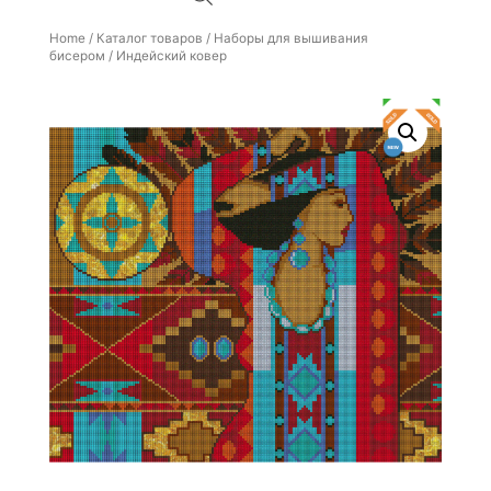
Home
/
Каталог товаров
/
Наборы для вышивания
бисером
/ Индейский ковер