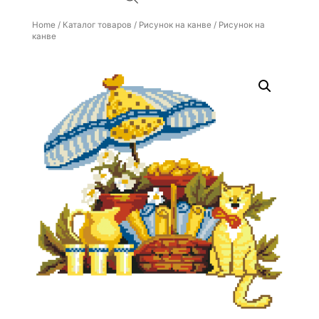
Home
/
Каталог товаров
/
Рисунок на канве
/ Рисунок на
канве