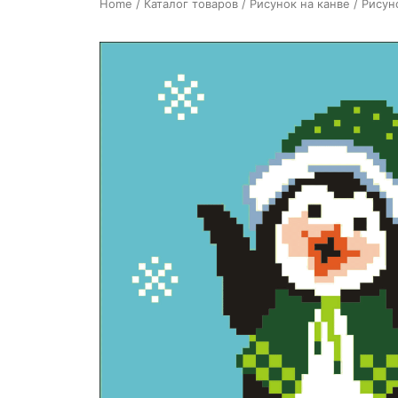
Home
/
Каталог товаров
/
Рисунок на канве
/ Рисун