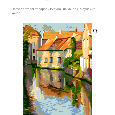
Home
/
Каталог товаров
/
Рисунок на канве
/ Рисунок на
канве