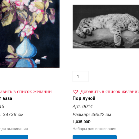
авить в список желаний
Добавить в список желани
я ваза
Под луной
15
Арт. 0014
: 34х36 см
Размер: 46х22 см
1,035.00
₽
для вышивания
Наборы для вышивания