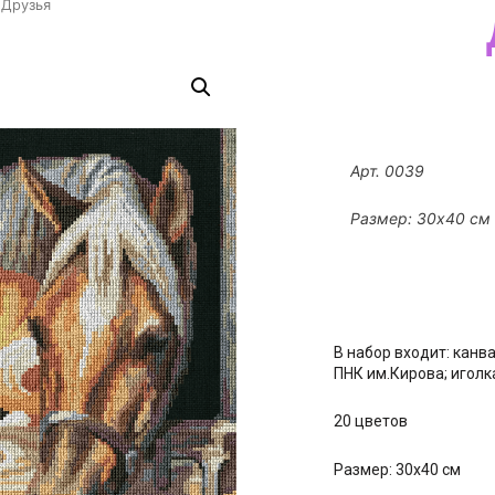
 Друзья
Арт. 0039
Размер: 30х40 см
В набор входит: канв
ПНК им.Кирова; иголк
20 цветов
Размер: 30х40 см