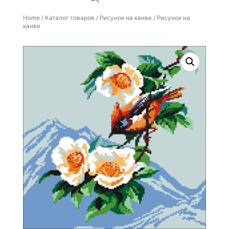
Home
/
Каталог товаров
/
Рисунок на канве
/ Рисунок на
канве