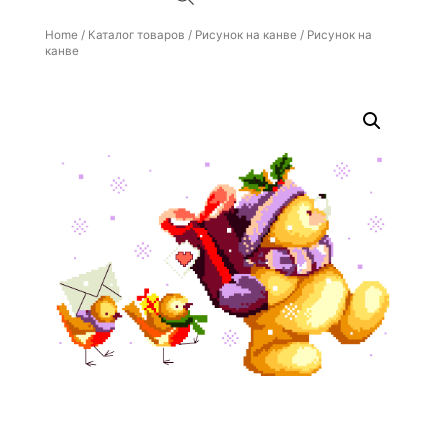
Home
/
Каталог товаров
/
Рисунок на канве
/ Рисунок на
канве