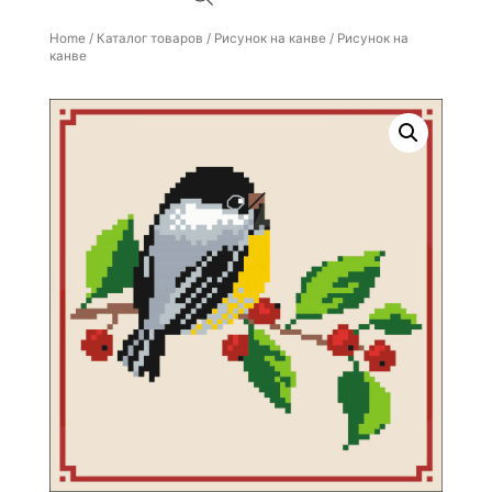
Home
/
Каталог товаров
/
Рисунок на канве
/ Рисунок на
канве