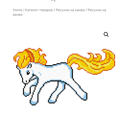
Home
/
Каталог товаров
/
Рисунок на канве
/ Рисунок на
канве