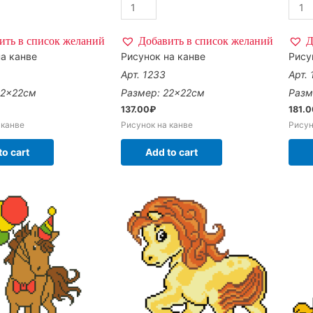
ить в список желаний
Добавить в список желаний
Д
а канве
Рисунок на канве
Рису
Арт. 1233
Арт.
22×22см
Размер: 22×22см
Разм
137.00
₽
181.
 канве
Рисунок на канве
Рисун
to cart
Add to cart