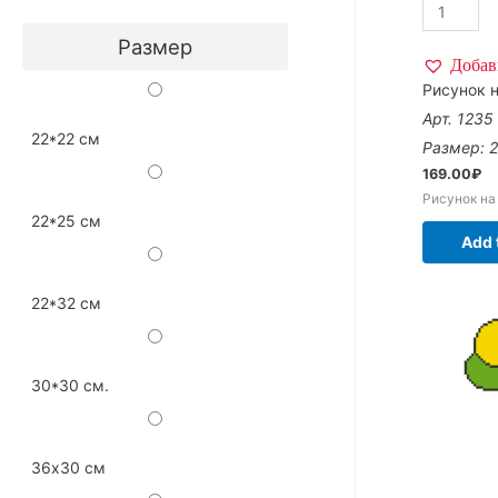
Размер
Добав
Рисунок н
Арт. 1235
22*22 см
Размер: 
169.00
₽
Рисунок на
22*25 см
Add 
22*32 см
30*30 см.
36х30 см