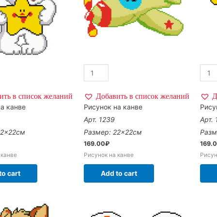
ить в список желаний
Добавить в список желаний
Д
а канве
Рисунок на канве
Рису
Арт. 1239
Арт.
22×22см
Размер: 22×22см
Разм
169.00
₽
169.
 канве
Рисунок на канве
Рисун
to cart
Add to cart