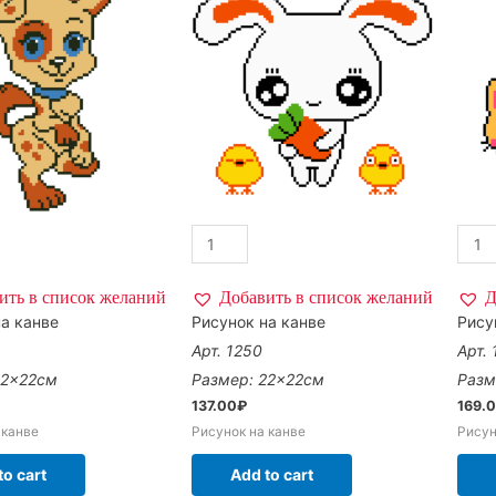
ить в список желаний
Добавить в список желаний
Д
а канве
Рисунок на канве
Рису
Арт. 1250
Арт.
22×22см
Размер: 22×22см
Разм
137.00
₽
169.
 канве
Рисунок на канве
Рисун
to cart
Add to cart