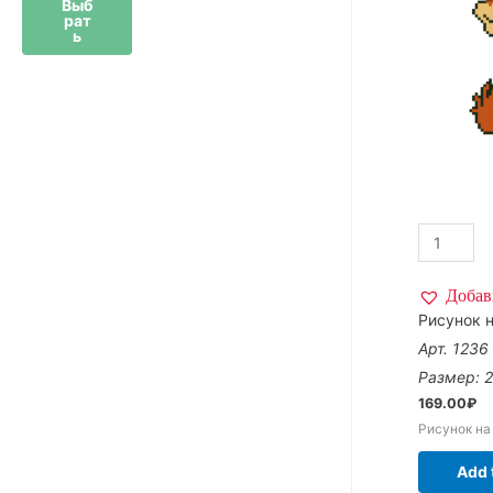
Выб
рат
ь
Добав
Рисунок н
Арт. 1236
Размер: 
169.00
₽
Рисунок на
Add 