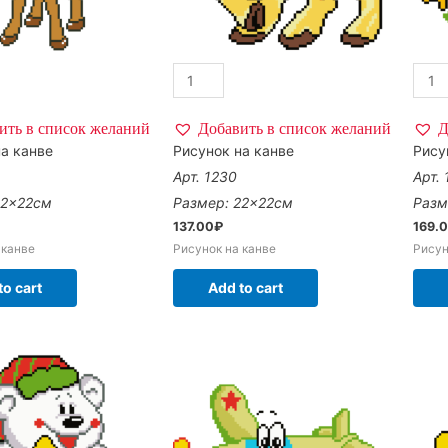
ить в список желаний
Добавить в список желаний
Д
а канве
Рисунок на канве
Рису
Арт. 1230
Арт.
22×22см
Размер: 22×22см
Разм
137.00
₽
169.
 канве
Рисунок на канве
Рисун
to cart
Add to cart