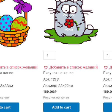
ить в список желаний
Добавить в список желаний
Д
а канве
Рисунок на канве
Рису
Арт. 1218
Арт.
22×22см
Размер: 22×22см
Разм
169.00
₽
169.
 канве
Рисунок на канве
Рисун
to cart
Add to cart