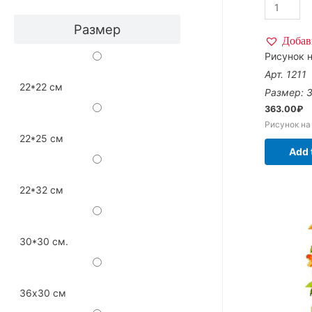
Размер
Добав
Рисунок н
Арт. 1211
22*22 см
Размер: 
363.00
₽
Рисунок на
22*25 см
Add 
22*32 см
30*30 см.
36х30 см