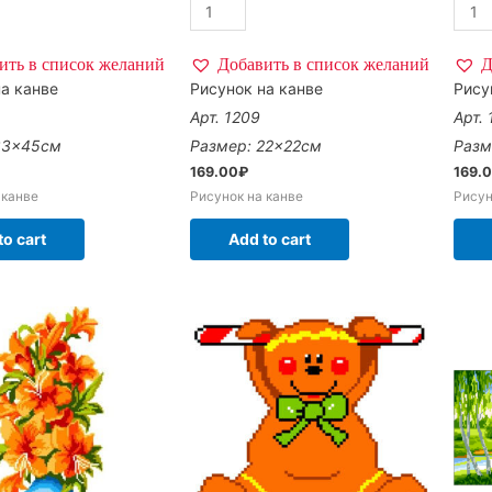
ить в список желаний
Добавить в список желаний
Д
а канве
Рисунок на канве
Рису
Арт. 1209
Арт.
33×45см
Размер: 22×22см
Разм
169.00
₽
169.
 канве
Рисунок на канве
Рисун
to cart
Add to cart