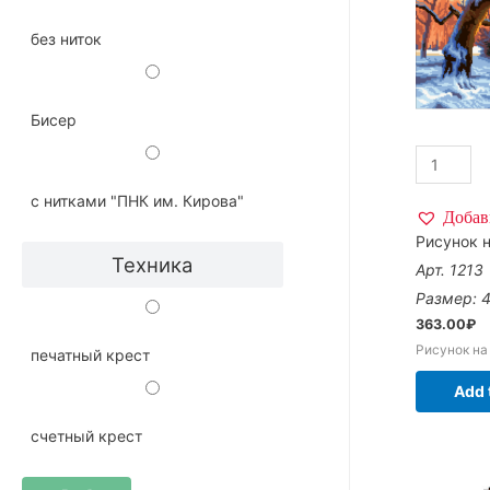
без ниток
Бисер
с нитками "ПНК им. Кирова"
Добав
Рисунок н
Техника
Арт. 1213
Размер: 
363.00
₽
Рисунок на
печатный крест
Add 
счетный крест