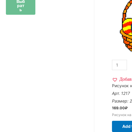
Выб
рат
ь
Добав
Рисунок н
Арт. 1217
Размер: 
169.00
₽
Рисунок на
Add 