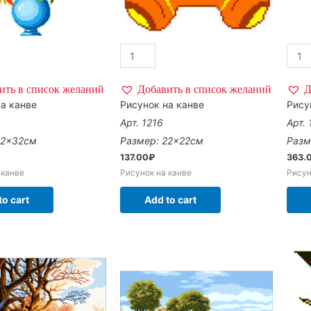
ить в список желаний
Добавить в список желаний
Д
а канве
Рисунок на канве
Рису
Арт. 1216
Арт. 
22×32см
Размер: 22×22см
Разм
137.00
₽
363.
 канве
Рисунок на канве
Рисун
to cart
Add to cart