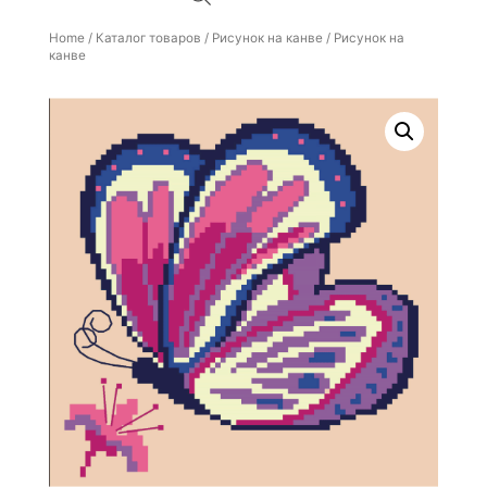
Home
/
Каталог товаров
/
Рисунок на канве
/ Рисунок на
канве